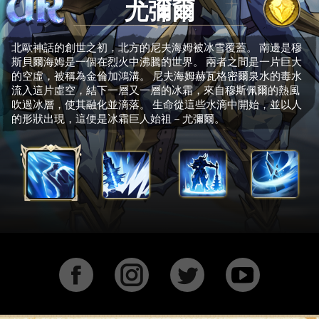
尤彌爾
北歐神話的創世之初，北方的尼夫海姆被冰雪覆蓋。 南邊是穆
斯貝爾海姆是一個在烈火中沸騰的世界。 兩者之間是一片巨大
的空虛，被稱為金倫加鴻溝。 尼夫海姆赫瓦格密爾泉水的毒水
流入這片虛空，結下一層又一層的冰霜，來自穆斯佩爾的熱風
吹過冰層，使其融化並滴落。 生命從這些水滴中開始，並以人
的形狀出現，這便是冰霜巨人始祖－尤彌爾。
Facebook
Instagram
Twitter
YouTu