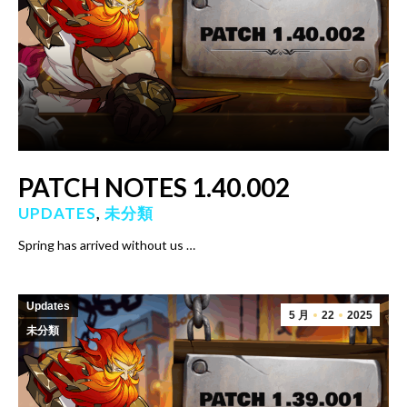
PATCH NOTES 1.40.002
UPDATES
,
未分類
Spring has arrived without us …
Updates
5 月
22
2025
未分類