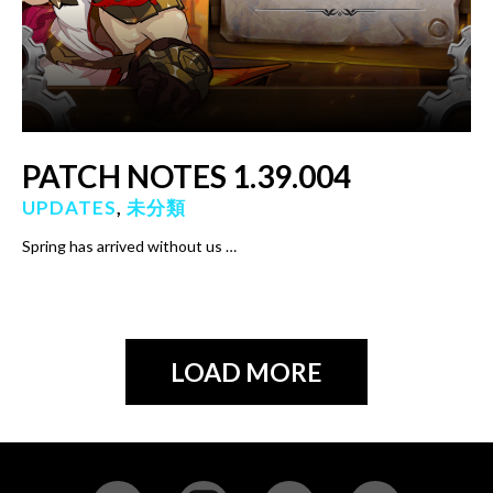
PATCH NOTES 1.39.004
UPDATES
,
未分類
Spring has arrived without us …
LOAD MORE