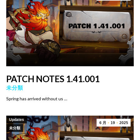
PATCH NOTES 1.41.001
未分類
Spring has arrived without us …
Updates
6 月
19
2025
未分類