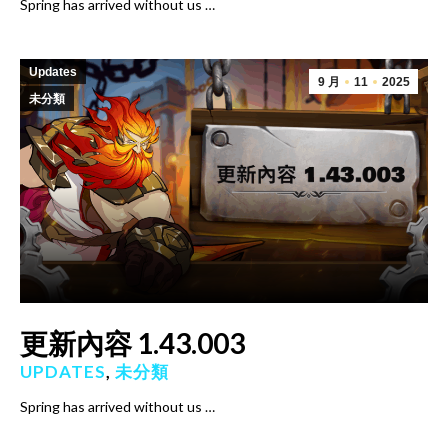
Spring has arrived without us …
Updates
9 月
11
2025
未分類
更新內容 1.43.003
UPDATES
,
未分類
Spring has arrived without us …