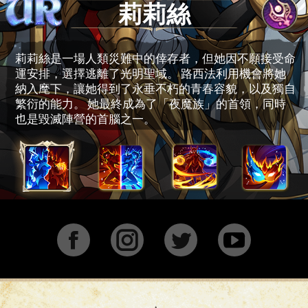
莉莉絲
莉莉絲是一場人類災難中的倖存者，但她因不願接受命
運安排，選擇逃離了光明聖域。 路西法利用機會將她
納入麾下，讓她得到了永垂不朽的青春容貌，以及獨自
繁衍的能力。 她最終成為了「夜魔族」的首領，同時
也是毀滅陣營的首腦之一。
Facebook
Instagram
Twitter
YouTu