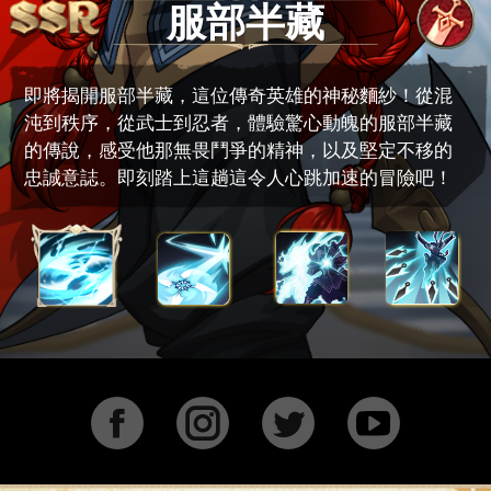
服部半藏
即將揭開服部半藏，這位傳奇英雄的神秘麵紗！從混
沌到秩序，從武士到忍者，體驗驚心動魄的服部半藏
的傳說，感受他那無畏鬥爭的精神，以及堅定不移的
忠誠意誌。即刻踏上這趟這令人心跳加速的冒險吧！
Facebook
Instagram
Twitter
YouTu