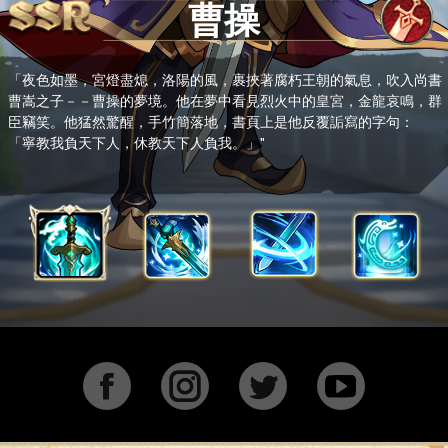
曹操
「夜色如墨，宮燈盡熄，洛陽的風，裹挾著腐朽王朝的氣息，吹入尚書
曹嵩之子－－曹操的夢境。他在夢中看見烈火中的皇宮，金龍哀鳴，群
臣竊笑。他猛然驚醒，手竹簡落地，書頁上是他反覆詬寫的字句：
「寧教我負天下人，休教天下人負我。」"
Facebook
Instagram
Twitter
YouTu